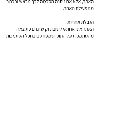
האתר, אלא אם ניתנה הסכמה לכך מראש ובכתב
ממפעילת האתר.
הגבלת אחריות
האתר אינו אחראי לשום נזק שייגרם כתוצאה
מהסתמכות על התוכן שמפורסם בו וכל הסתמכות
עליו היא על אחריות המשתמש בלבד. האתר לא
מחויב לפצות את המשתמש בגין כל פגיעה, נזק
או הפסד שאירע לו כתוצאה מהשימוש באתר.
המשתמש מוותר על כל טענה או תביעה כלפי
האתר הנובעת משימוש בתוכן האתר או הסתמכות
אליו.
תוכן הקישורים לאתרים חיצוניים המפורסמים
באתר (כולל קישורים של שיווק שותפים) אינם
באחריותה של מפעילת האתר. כל שימוש במידע
באתרים חיצוניים הוא באחריות הבלעדית של
המשתמש.
יצירת קשר
בכל שאלה ו/או בירור לגבי המוצר, וכן בכל פנייה
אחרת בעניין פגיעה בזכות או תוכן פוגע, יש ליצור