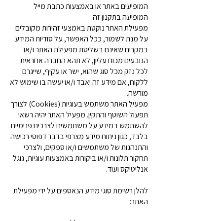
המופיעים באתר או באמצעות כתבת מייל
המופיעה בתקנון זה.
מפעילת האתר נוקטת באמצעי זהירות מקובלים
על מנת לשמור, ככל האפשר, על סודיות המידע.
במקרים שאינם בשליטת מפעילת האתר ו/או
הנובעים מכוח עליון, לא תהא החברה אחראית
לכל נזק מכל סוג שהוא, ישר או עקיף, שייגרם
ללקוח, אם מידע זה יאבד ו/או יעשה בו שימוש לא
מורשה.
מפעיל האתר משתמש בעוגיות (Cookies) לצורך
תפעול השוטף והתקין. מפעיל האתר יהיה רשאי
להשתמש במידע על משתמשים לצרכים פנימיים
בלבד, כגון ניתוח מידע מצרפי בדבר דפוסי רכישה
והתנהגות של משתמשים ו/או ספקים, ולצרכי
תחקור תלונות ו/או ביקורות באמצעות עוגיות, גוגל
אנליטיקס ועוד.
להלן רשימת סוגי מידע הנאספים על ידי מפעילת
האתר: