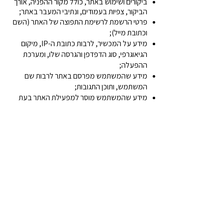
ביקורים ושימוש באתר, כולל מקור ההפניה, אורך
הביקור, צפיות בעמודים, ונתיבי המעבר באתר;
פרטי הרשמת לרשימת התפוצה של האתר (השם
וכתובת מייל);
מידע על המכשיר, לרבות כתובת ה-IP, מיקום
הגיאוגרפי, סוג הדפדפן והגרסה שלו, ומערכת
ההפעלה;
מידע שהמשתמש מפרסם באתר לרבות שם
המשתמש, ותוכן התגובות;
מידע שהמשתמש מוסר למפעילת האתר בעת
יצירת קשר.
להלן רשימת שימושים אפשריים במידע האישי:
ניתוח סטטיסטי;
ניהול האתר והבלוג;
התאמה האישית של האתר;
שליחת הודעות מסחריות ושיווקיות;
שליחת ניוזלטר בדואר אלקטרוני;
שימושים אחרים.
מפעיל האתר רשאית לעשות שימוש בעוגיות